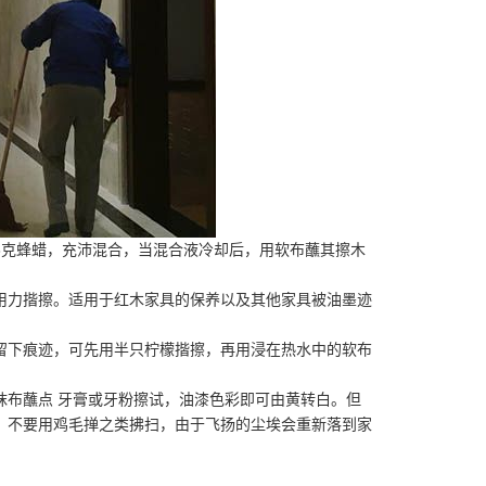
28克蜂蜡，充沛混合，当混合液冷却后，用软布蘸其擦木
用力揩擦。适用于红木家具的保养以及其他家具被油墨迹
留下痕迹，可先用半只柠檬揩擦，再用浸在热水中的软布
抹布蘸点 牙膏或牙粉擦试，油漆色彩即可由黄转白。但
，不要用鸡毛掸之类拂扫，由于飞扬的尘埃会重新落到家