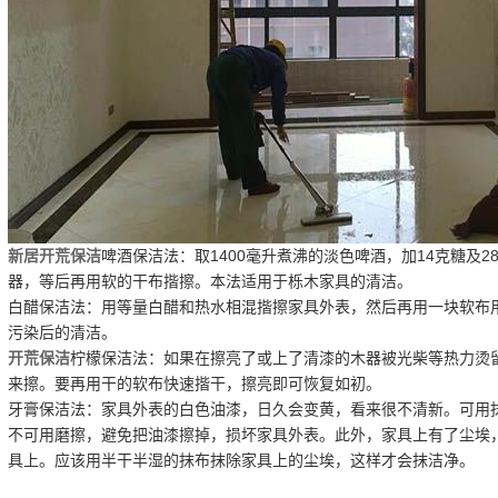
新居开荒保洁
啤酒保洁法：取1400毫升煮沸的淡色啤酒，加14克糖及
器，等后再用软的干布揩擦。本法适用于栎木家具的清洁。
白醋保洁法：用等量白醋和热水相混揩擦家具外表，然后再用一块软布
污染后的清洁。
开荒保洁
柠檬保洁法：如果在擦亮了或上了清漆的木器被光柴等热力烫
来擦。要再用干的软布快速揩干，擦亮即可恢复如初。
牙膏保洁法：家具外表的白色油漆，日久会变黄，看来很不清新。可用
不可用磨擦，避免把油漆擦掉，损坏家具外表。此外，家具上有了尘埃
具上。应该用半干半湿的抹布抹除家具上的尘埃，这样才会抹洁净。