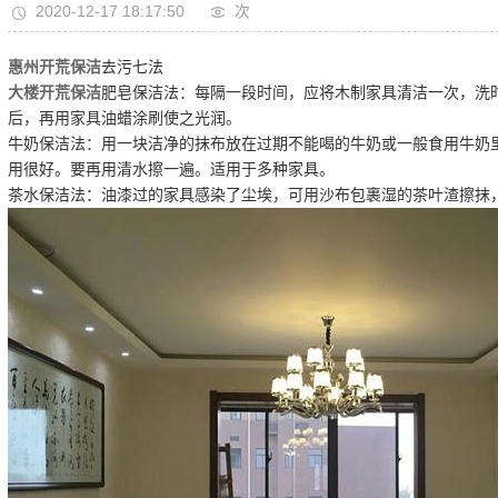
2020-12-17 18:17:50
次
惠州开荒保洁
去污七法
大楼开荒保洁
肥皂保洁法：每隔一段时间，应将木制家具清洁一次，洗
后，再用家具油蜡涂刷使之光润。
牛奶保洁法：用一块洁净的抹布放在过期不能喝的牛奶或一般食用牛奶
用很好。要再用清水擦一遍。适用于多种家具。
茶水保洁法：油漆过的家具感染了尘埃，可用沙布包裹湿的茶叶渣擦抹