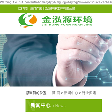
Warning: file_put_contents(/home/gdjhyhjmg5djjwhzythqj/wwwroot/source/cache/li
欢迎您！访问广东金泓源环境工程有限公司
您当前的位置 ：
首 页
>
新闻中心
>
行业资讯
N
新闻中心
News