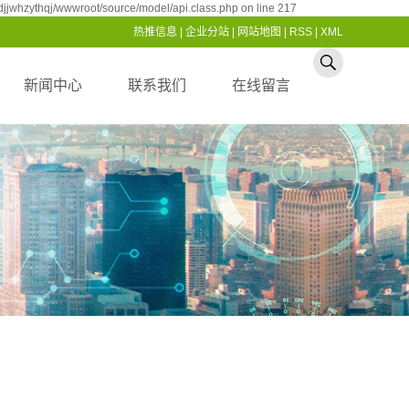
jjwhzythqj/wwwroot/source/model/api.class.php on line 217
热推信息
|
企业分站
|
网站地图
|
RSS
|
XML
新闻中心
联系我们
在线留言
公司新闻
联系我们
行业资讯