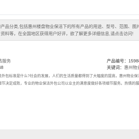
的产品分类,包括
惠州楼盘物业保洁
下的所有产品的用途、型号、范围、图
资料等，在全国地区获得用户好评，欲了解更多详细信息,请点击访问!
洁服务
产品编号：15988
8
关键词：
惠州物
洁外包标准是什么?社会的发展，人们的生活质量都得到了大幅度的提高，惠州物业保
细节决定成败，专业的物业保洁外包公司以业主的满意度做好各项细节服务。热情的