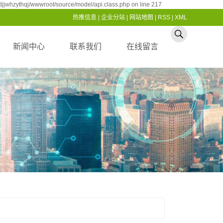
jjwhzythqj/wwwroot/source/model/api.class.php on line 217
热推信息
|
企业分站
|
网站地图
|
RSS
|
XML
新闻中心
联系我们
在线留言
公司新闻
联系我们
行业资讯